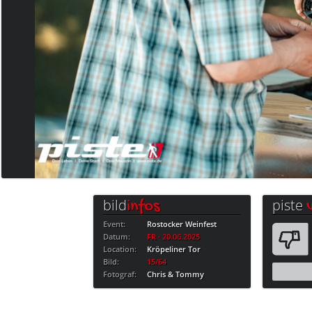
bild
piste
infos
Event:
Rostocker Weinfest
Datum:
FR · 20.06.2025
Location:
Kröpeliner Tor
Bild:
15/64
Fotograf:
Chris & Tommy