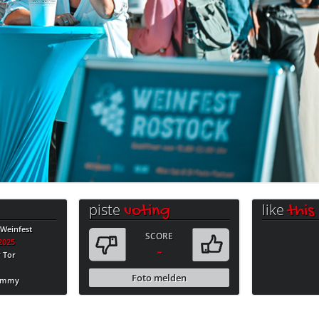
piste
like
voting
this
 Weinfest
SCORE
.2025
-
r Tor
Foto melden
Tommy