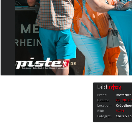
bild
infos
Event:
Rostocker
Datum:
FR · 20.06
Location:
Kröpeline
Bild:
59/64
Fotograf:
Chris & 