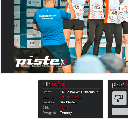
bild
piste
infos
Event:
16. Rostocker Firmenlauf
Datum:
MI · 18.06.2025
Location:
Stadthafen
Bild:
12/42
Fotograf:
Tommy