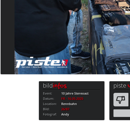
bild
piste
infos
Event:
10 Jahre Stereoact
Datum:
FR · 16.05.2025
Location:
Rennbahn
Bild:
26/87
Fotograf:
Andy