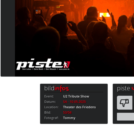
bild
piste
infos
Event:
U2 Tribute Show
Datum:
SA · 10.05.2025
Location:
Theater des Friedens
Bild:
53/58
Fotograf:
Tommy