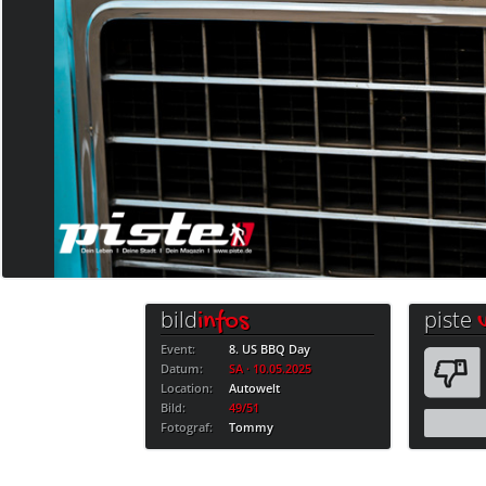
bild
piste
infos
Event:
8. US BBQ Day
Datum:
SA · 10.05.2025
Location:
Autowelt
Bild:
49/51
Fotograf:
Tommy