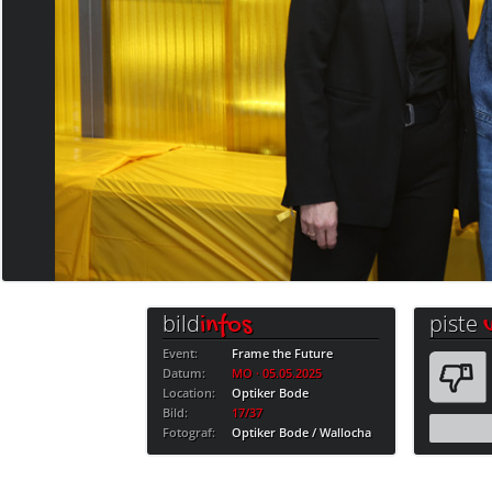
bild
piste
infos
Event:
Frame the Future
Datum:
MO · 05.05.2025
Location:
Optiker Bode
Bild:
17/37
Fotograf:
Optiker Bode / Wallocha