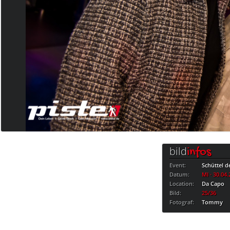
bild
infos
Event:
Schüttel d
Datum:
MI · 30.04
Location:
Da Capo
Bild:
25/36
Fotograf:
Tommy