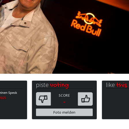
piste
like
voting
this
einen Speck
SCORE
.2025
-
Foto melden