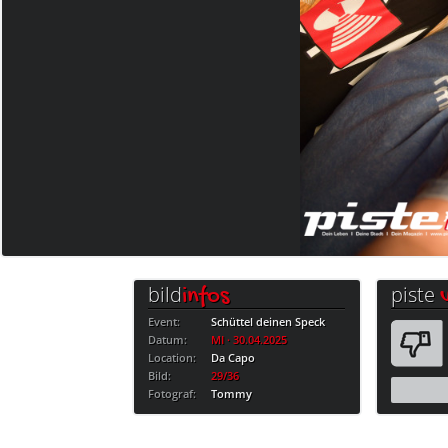
bild
piste
infos
Event:
Schüttel deinen Speck
Datum:
MI · 30.04.2025
Location:
Da Capo
Bild:
29/36
Fotograf:
Tommy