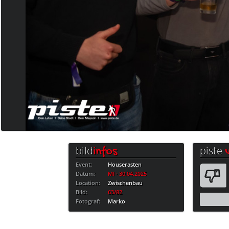
bild
piste
infos
Event:
Houserasten
Datum:
MI · 30.04.2025
Location:
Zwischenbau
Bild:
63/82
Fotograf:
Marko