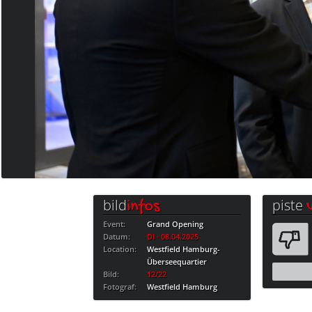
bild
piste
infos
Event:
Grand Opening
Datum:
DI · 08.04.2025
Location:
Westfield Hamburg-
Überseequartier
Bild:
12/22
Fotograf:
Westfield Hamburg