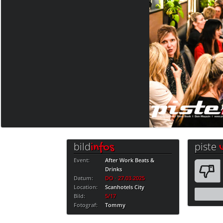
bild
piste
infos
Event:
After Work Beats &
Drinks
Datum:
DO · 27.03.2025
Location:
Scanhotels City
Bild:
5/17
Fotograf:
Tommy