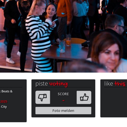
piste
like
voting
this
k Beats &
SCORE
-
.2025
 City
Foto melden