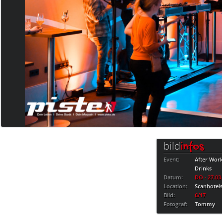
bild
infos
Event:
After Wor
Drinks
Datum:
DO · 27.03
Location:
Scanhotels
Bild:
6/17
Fotograf:
Tommy