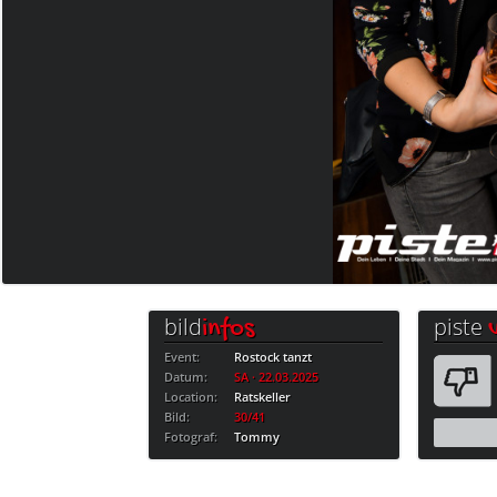
bild
piste
infos
Event:
Rostock tanzt
Datum:
SA · 22.03.2025
Location:
Ratskeller
Bild:
30/41
Fotograf:
Tommy