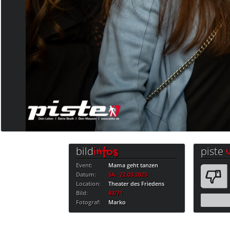
bild
piste
infos
Event:
Mama geht tanzen
Datum:
SA · 22.03.2025
Location:
Theater des Friedens
Bild:
43/71
Fotograf:
Marko