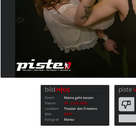
bild
piste
infos
Event:
Mama geht tanzen
Datum:
SA · 22.03.2025
Location:
Theater des Friedens
Bild:
54/71
Fotograf:
Marko