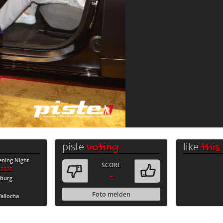
piste
like
voting
this
ning Night
SCORE
.2025
-
burg
Foto melden
allocha