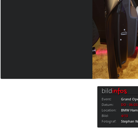
bild
infos
Event:
Grand Ope
Datum:
DO · 06.03
Location:
BMW Ham
Bild:
4/13
Fotograf:
Stephan W