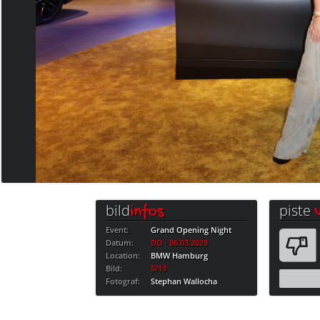
bild
piste
infos
Event:
Grand Opening Night
Datum:
DO · 06.03.2025
Location:
BMW Hamburg
Bild:
5/13
Fotograf:
Stephan Wallocha