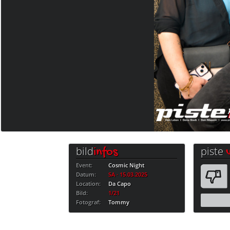
bild
piste
infos
Event:
Cosmic Night
Datum:
SA · 15.03.2025
Location:
Da Capo
Bild:
1/21
Fotograf:
Tommy