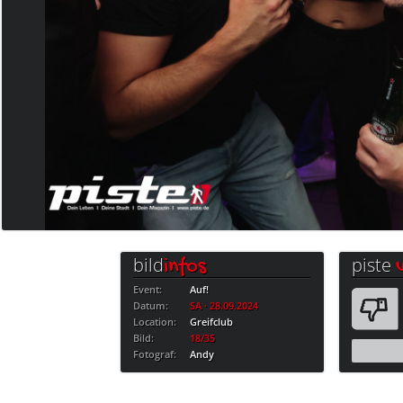
bild
piste
infos
Event:
Auf!
Datum:
SA · 28.09.2024
Location:
Greifclub
Bild:
18/35
Fotograf:
Andy