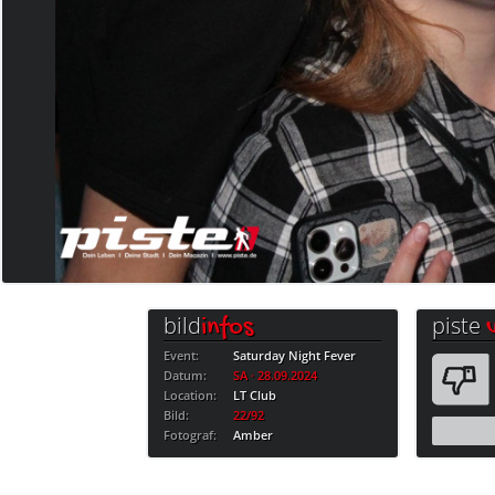
bild
piste
infos
Event:
Saturday Night Fever
Datum:
SA · 28.09.2024
Location:
LT Club
Bild:
22/92
Fotograf:
Amber