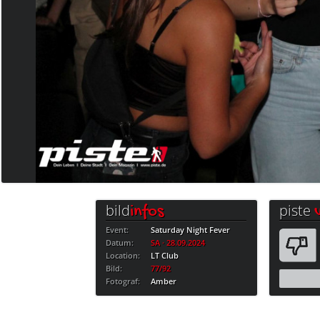
bild
piste
infos
Event:
Saturday Night Fever
Datum:
SA · 28.09.2024
Location:
LT Club
Bild:
77/92
Fotograf:
Amber