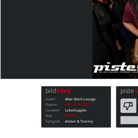
bild
piste
infos
Event:
After Work Lounge
Datum:
DO · 26.09.2024
Location:
Lokschuppen
Bild:
86/101
Fotograf:
Amber & Tommy