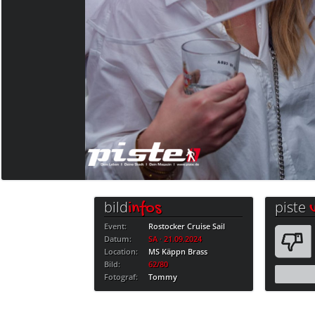
bild
piste
infos
Event:
Rostocker Cruise Sail
Datum:
SA · 21.09.2024
Location:
MS Käppn Brass
Bild:
62/80
Fotograf:
Tommy