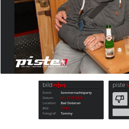
bild
piste
infos
Event:
Sommernachtsparty
Datum:
SA · 27.07.2024
Location:
Bad Doberan
Bild:
19/43
Fotograf:
Tommy