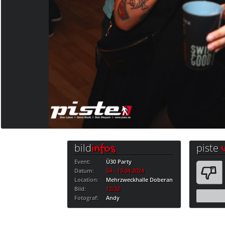
bild
piste
infos
Event:
Ü30 Party
Datum:
SA · 13.04.2024
Location:
Mehrzweckhalle Doberan
Bild:
12/32
Fotograf:
Andy