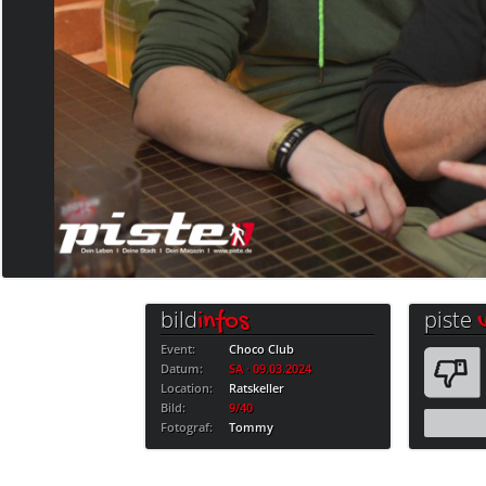
bild
piste
infos
Event:
Choco Club
Datum:
SA · 09.03.2024
Location:
Ratskeller
Bild:
9/40
Fotograf:
Tommy