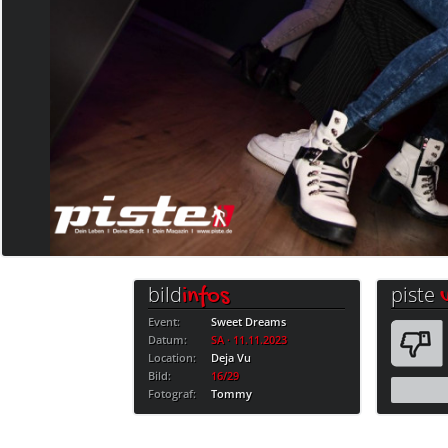
bild
piste
infos
Event:
Sweet Dreams
Datum:
SA · 11.11.2023
Location:
Deja Vu
Bild:
16/29
Fotograf:
Tommy