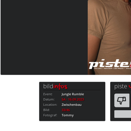
bild
piste
infos
Event:
Jungle Rumble
Datum:
SA · 16.09.2023
Location:
Zwischenbau
Bild:
33/46
Fotograf:
Tommy