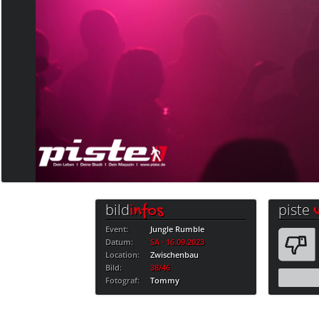
bild
piste
infos
Event:
Jungle Rumble
Datum:
SA · 16.09.2023
Location:
Zwischenbau
Bild:
38/46
Fotograf:
Tommy