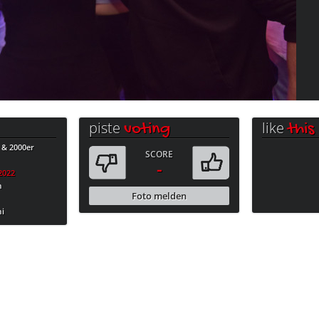
piste
like
voting
this
 & 2000er
SCORE
-
.2022
m
Foto melden
mi