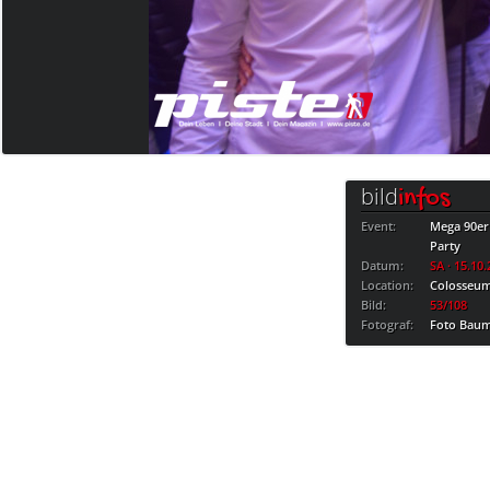
bild
infos
Event:
Mega 90er
Party
Datum:
SA · 15.10
Location:
Colosseu
Bild:
53/108
Fotograf:
Foto Bau