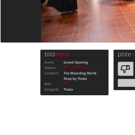
bild
piste
infos
Event:
Grand Opening
Datum:
MO · 01.08.2022
Location:
The Wizarding World
Shop by Thalia
Bild:
7/8
Fotograf:
Thalia