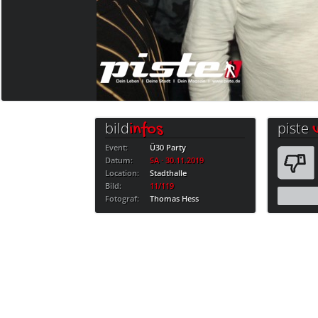
bild
piste
infos
Event:
Ü30 Party
Datum:
SA · 30.11.2019
Location:
Stadthalle
Bild:
11/119
Fotograf:
Thomas Hess