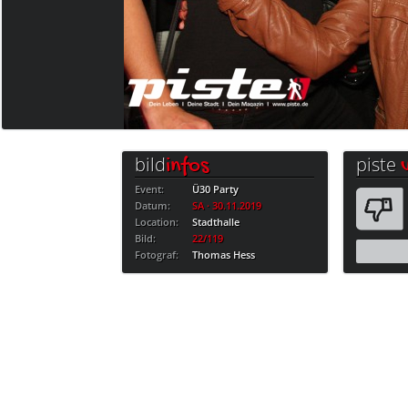
bild
piste
infos
Event:
Ü30 Party
Datum:
SA · 30.11.2019
Location:
Stadthalle
Bild:
22/119
Fotograf:
Thomas Hess