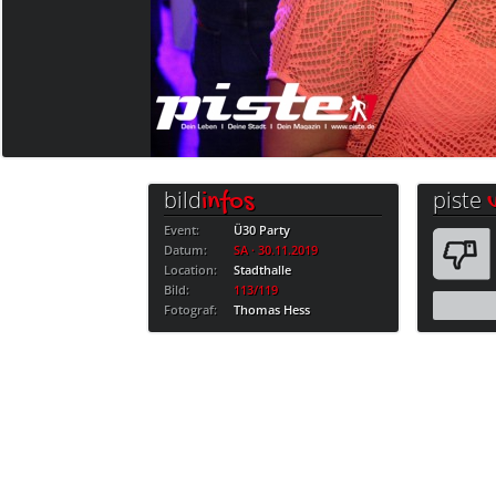
bild
piste
infos
Event:
Ü30 Party
Datum:
SA · 30.11.2019
Location:
Stadthalle
Bild:
113/119
Fotograf:
Thomas Hess