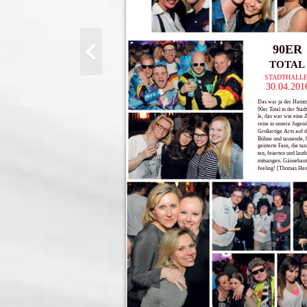
90ER
TOTAL
STADTHALLE
30.04.201
Das war ja der Hamm
90er Total in der Stad
le, das war wie eine Z
reise in unsere Jugend
Großartige Acts auf 
Bühne und tausende, 
geisterte Fans, die tan
ten, feierten und lauth
mitsangen. Gänsehaut
feeling! [Thomas Hes