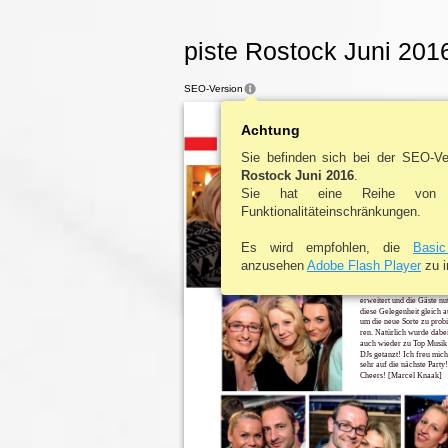
piste Rostock Juni 201
SEO-Version
Achtung
AUF DER PISTE
| FOTOS
Sie befinden sich bei der SEO-V
AUF DER SUC
Rostock Juni 2016
.
NACHDEMG
Sie hat eine Reihe von 
DES LEBE
Funktionalitäteinschränkungen.
GREIF, 23.04.2
Es wird empfohlen, die
Basi
Wieder mal öffnete der Gr
Club seine Türen und lud e
anzusehen
Adobe Flash Player
zu i
um nach dem Gin des Leb
zu suchen. Mit dieser Part
de das Angebot an Gin Sor
erweitert und die Gäste nu
diese Gelegenheit gleich a
um die neue Sorte zu prob
ren. Natürlich wurde dabe
auch wieder zu Top Musik
DJs getanzt! Ich freu mic
sehr auf die nächste Party!
Cheers! [Marcel Knaak]