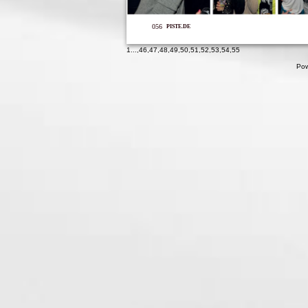
056
PISTE.DE
1
...,
46
,
47
,
48
,
49
,
50
,
51
,
52
,
53
,
54
,
55
Pow