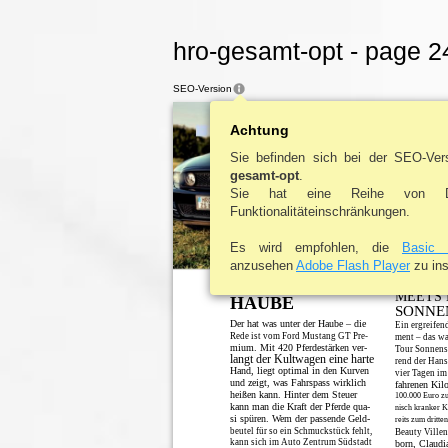
hro-gesamt-opt - page 2
SEO-Version
news
city
I business
Achtung
Sie befinden sich bei der SEO-Ve
gesamt-opt
.
Sie hat eine Reihe von D
Funktionalitäteinschränkungen.
Es wird empfohlen, die
Basic 
anzusehen
Adobe Flash Player
zu ins
PS UNTER DER
BEAUTY
MEETS 
HAUBE
SONNE
Der hat was unter der Haube – die
Ein ergreife
Rede ist vom Ford Mustang GT Pre-
ment – das wa
mium. Mit 420 Pferdestärken ver-
Tour Sonnens
langt der Kultwagen eine harte
rend der Hans
Hand, liegt optimal in den Kurven
vier Tagen im
und zeigt, was Fahrspass wirklich
fahrenen Kilo
heißen kann. Hinter dem Steuer
100.000 Euro zu
kann man die Kraft der Pferde qua-
nisch kranker 
si spüren. Wem der passende Geld-
reits zum dritte
beutel für so ein Schmuckstück fehlt,
Beauty Ville
kann sich im Auto Zentrum Südstadt
born, Claudi