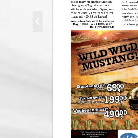
dieses Baby für ein paar Stunden,
das kommende
einen ganzen Tag oder auch ein
Mitarbeiter nun
Wochenende ausleihen. Spüre, was
lialen durchfüh
es heißt, einen V8 Motor zu kontrol-
was dazu bei
lieren und 420 PS zu lenken!
hilft!“ so die
natürlich auch n
Autozentrum Südstadt I Charles Darwin
Ring 1 I 18059 Rostock I 0381- 40 02
Rad schwinge
182 I
www.azsford.de