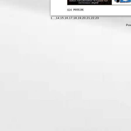
024
PISTE.DE
1
...,
14
,
15
,
16
,
17
,
18
,
19
,
20
,
21
,
22
,
23
Pow