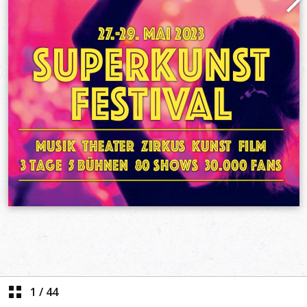
1
/
44