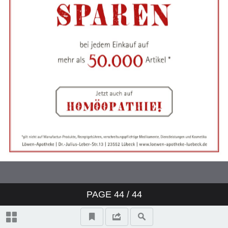
PAGE
44
/ 44