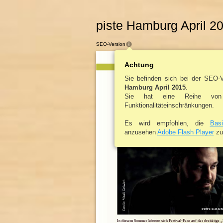
piste Hamburg April 2
SEO-Version
Achtung
KULTUR
| FESTIVAL
Sie befinden sich bei der SEO-
Hamburg April 2015
.
FESTIV
Sie hat eine Reihe von
Funktionalitäteinschränkungen.
SCHWERIN
TANZ
Es wird empfohlen, die
Bas
anzusehen
Adobe Flash Player
zu 
22.-25. Mai, Lankower Nordufer, Schwerin
Credit: Vitali Gelwich
FRITZ KALKB
In diesem Sommer können sich Festival-Fans auf das dreitätige 