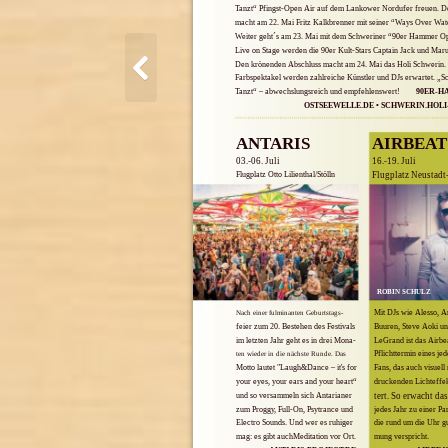
Tanzt“ Pfingst-Open Air auf dem Lankower Nordufer freuen. 
macht am 22. Mai Fritz Kalkbrenner mit seiner “Ways Over Wat
Weiter geht´s am 23. Mai mit dem Schweriner “90er Hammer Op
Live on Stage werden die 90er Kult-Stars Captain Jack und Maru
Den krönenden Abschluss macht am 24. Mai das Holi Schwerin.
Farbspektakel werden zahlreiche Künstler und DJs erwartet. „S
Tanzt“ – abwechslungsreich und empfehlenswert!
90ER-H
OSTSEEWELLE.DE • SCHWERIN.HOLI
ANTARIS
AIRBEAT
03.-06. Juli
16.-19. Juli
Flugplatz Otto Lilienthal/Stölln
Flugplatz Neustadt
ROBIN SCHULZ
Mit DJs wie Alesso, A
Nach einer fulminanten Geburtstags-
feier zum 20. Bestehen des Festivals
Buuren, Steve Aoki u
im letzten Jahr geht es in drei Mona-
LeGrand ist das Airbe
Pflichttermin eines jed
ten wieder in die nächste Runde. Das
Motto lautet "Laugh&Dance – it's for
Fans, das auch visuell 
your eyes, your ears and your heart“
druckenden Lichteffek
und so versammeln sich Antarianer
tert. So erwacht da
zum Proggy, Full-On, Psytrance und
jedes Jahr zu einer Par
Electro Sounds. Und wer es ruhiger
die rund um die Uhr gu
mag: es gibt auchMeditation vor Ort.
mung verspricht.