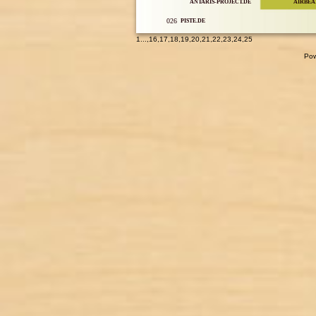
ANTARIS-PROJECT.DE
AIRBEA
026
PISTE.DE
1
...,
16
,
17
,
18
,
19
,
20
,
21
,
22
,
23
,
24
,
25
Pow