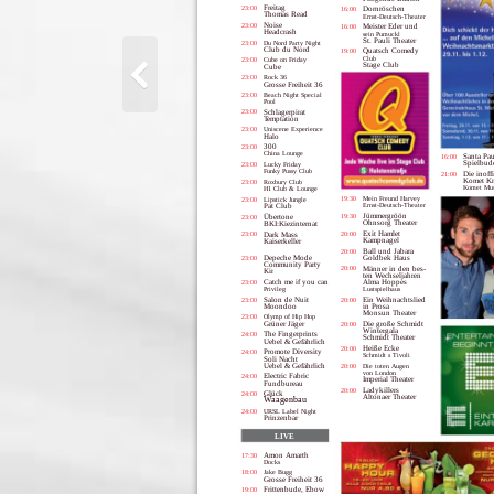
Freitag
23:00
Dornröschen
16:00
Thomas Read
Ernst-Deutsch-Theater
Noise
23:00
Meister Eder und
16:00
Headcrash
sein Pumuckl
St. Pauli Theater
23:00
Du Nord Party Night
Club du Nord
Quatsch Comedy
19:00
Club
23:00
Cube on Friday
Stage Club
Cube
23:00
Rock 36
Grosse Freiheit 36
23:00
Beach Night Special
Pool
23:00
Schlagerpirat
Temptation
23:00
Uniscene Experience
Halo
300
23:00
China Lounge
Santa Pau
16:00
Spielbud
23:00
Lucky Friday
Funky Pussy Club
Die inoffi
21:00
Komet Kn
23:00
Roxbury Club
Komet Mus
H1 Club & Lounge
19:30
Mein Freund Harvey
23:00
Lipstick Jungle
Pat Club
Ernst-Deutsch-Theater
Jümmergröön
19:30
Übertone
23:00
Ohnsorg Theater
BKI:Kiezinternat
Exit Hamlet
23:00
20:00
Dark Mass
Kampnagel
Kaiserkeller
Ball und Jabara
20:00
Goldbek Haus
Depeche Mode
23:00
Community Party
20:00
Männer in den bes-
Kir
ten Wechseljahren
Alma Hoppes
Catch me if you can
23:00
Privileg
Lustspielhaus
Salon de Nuit
Ein Weihnachtslied
23:00
20:00
Moondoo
in Prosa
Monsun Theater
23:00
Olymp of Hip Hop
Grüner Jäger
Die große Schmidt
20:00
Wintergala
The Fingerprints
24:00
Schmidt Theater
Uebel & Gefährlich
Heiße Ecke
20:00
Promote Diversity
24:00
Schmidt s Tivoli
Soli Nacht
Uebel & Gefährlich
20:00
Die toten Augen
von London
Electric Fabric
24:00
Imperial Theater
Fundbureau
Ladykillers
20:00
Glück
24:00
Altonaer Theater
Waagenbau
24:00
URSL Label Night
Prinzenbar
LIVE
Amon Amarth
17:30
Docks
18:00
Jake Bugg
Grosse Freiheit 36
Frittenbude, Ebow
19:00