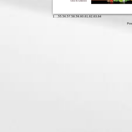
Uebel & Gefährlich
1
...,
55
,
56
,
57
,
58
,
59
,
60
,
61
,
62
,
63
,
64
Pow