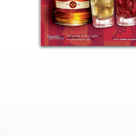
Bitte genieße Southern Comfort
022
PISTE.DE
verantwortungsbewusst.
www.southerncomfo